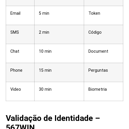
Email
5 min
Token
SMS
2 min
Código
Chat
10 min
Document
Phone
15 min
Perguntas
Video
30 min
Biometria
Validação de Identidade –
567WIN