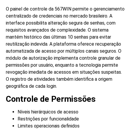
O painel de controle da 567WIN permite o gerenciamento
centralizado de credenciais no mercado brasileiro. A
interface possibilita alteração segura de senhas, com
requisitos avançados de complexidade. O sistema
mantém histórico das últimas 10 senhas para evitar
reutilização indevida. A plataforma oferece recuperação
automatizada de acesso por múltiplos canais seguros. O
módulo de autorização implementa controle granular de
permissões por usuário, enquanto a tecnologia permite
revogação imediata de acessos em situações suspeitas.
O registro de atividades também identifica a origem
geográfica de cada login.
Controle de Permissões
Níveis hierárquicos de acesso
Restrições por funcionalidade
Limites operacionais definidos